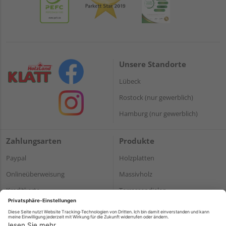
Unsere Standorte
Lübeck
Rostock (nur gewerblich)
Hamburg (nur gewerblich)
Zahlungsarten
Produkte
Paypal
Holzplatten
Onlineüberweisung
Massivholz
Kreditkarte
Terrassendielen
Rechnung*
*Bonität vorausgesetzt