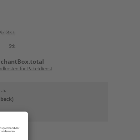
€ / Stk.)
Stk.
rchantBox.total
ndkosten für Paketdienst
rch:
übeck)
en