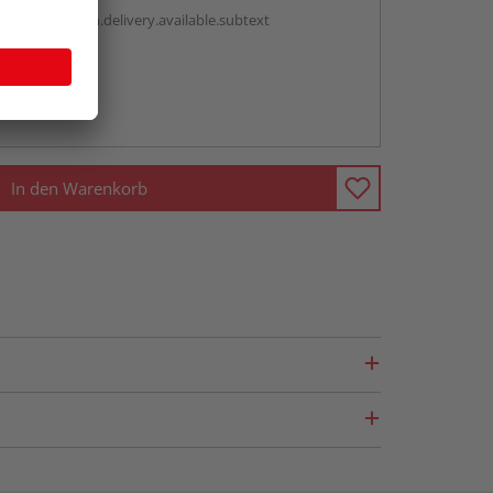
antBox.option.delivery.available.subtext
abholen
ng möglich
In den Warenkorb