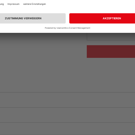
Auf Lager:
vue.ads.priceMerch
Beim Händler 
Auf Lager:
Abholu