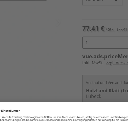
77,41 €
/ Stk.
(77,41 
vue.ads.priceMe
inkl. MwSt.
zzgl. Versa
Verkauf und Versand du
HolzLand Klatt (L
Lübeck
Kontakt
Online bestell