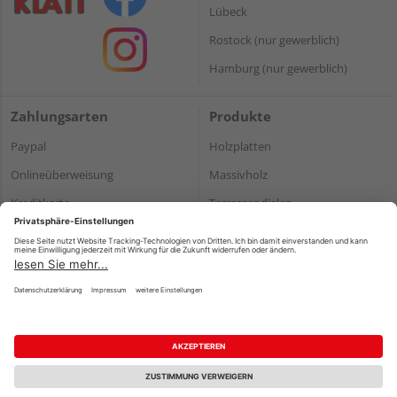
Lübeck
Rostock (nur gewerblich)
Hamburg (nur gewerblich)
Zahlungsarten
Produkte
Paypal
Holzplatten
Onlineüberweisung
Massivholz
Kreditkarte
Terrassendielen
Rechnung*
*Bonität vorausgesetzt
Impressum
Datenschutz
AGB
Barrierefreiheitserklärung
Vertrag widerrufen