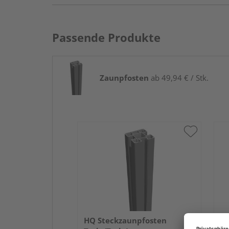
Passende Produkte
Zaunpfosten
ab 49,94 € / Stk.
HQ Steckzaunpfosten
HQ