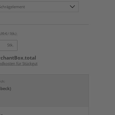
,95 € / Stk.)
Stk.
rchantBox.total
ndkosten für Stückgut
rch:
übeck)