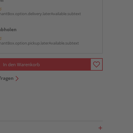
en
g:
antBox.option.delivery.laterAvailable.subtext
abholen
g:
antBox.option.pickup.laterAvailable.subtext
In den Warenkorb
fragen