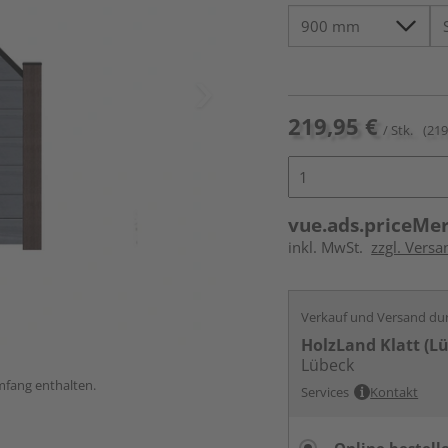
219,95 €
/ Stk.
(219
vue.ads.priceMe
inkl. MwSt.
zzgl. Versa
Verkauf und Versand du
HolzLand Klatt (L
Lübeck
umfang enthalten.
Services
Kontakt