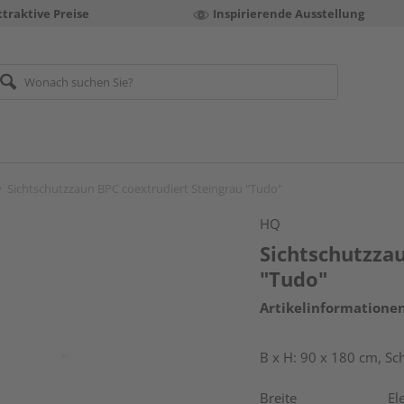
ttraktive Preise
Inspirierende Ausstellung
Sichtschutzzaun BPC coextrudiert Steingrau "Tudo"
HQ
Sichtschutzza
"Tudo"
Artikelinformatione
B x H: 90 x 180 cm, Sch
Breite
El