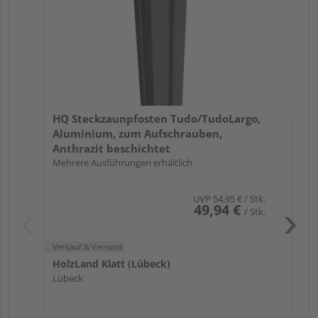
Meh
Verk
Hol
HQ Steckzaunpfosten Tudo/TudoLargo,
Lüb
Aluminium, zum Aufschrauben,
Anthrazit beschichtet
Mehrere Ausführungen erhältlich
UVP
54,95 €
/ Stk.
49,94 €
/ Stk.
Verkauf & Versand
HolzLand Klatt (Lübeck)
Pas
Lübeck