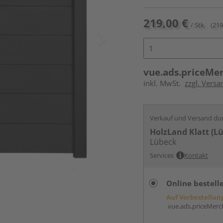
219,00 €
/ Stk.
(219
vue.ads.priceMe
inkl. MwSt.
zzgl. Versa
Verkauf und Versand du
HolzLand Klatt (L
Lübeck
Services
Kontakt
Online bestell
Auf Vorbestellun
vue.ads.priceMerch