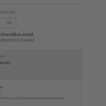
,00 € / Stk.)
Stk.
rchantBox.total
ndkosten für Stückgut
rch:
übeck)
en
g:
antBox.option.delivery.laterAvailable.subtext