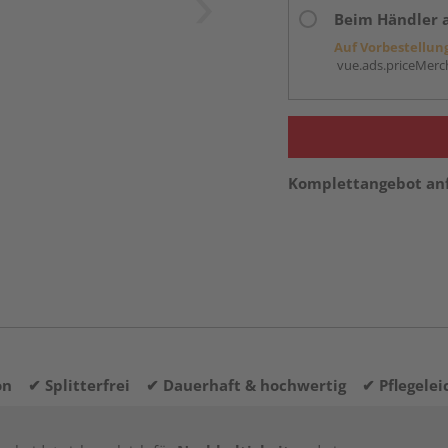
Beim Händler 
Auf Vorbestellun
vue.ads.priceMerch
Komplettangebot an
tion
✔ Splitterfrei
✔ Dauerhaft & hochwertig
✔ Pflegelei