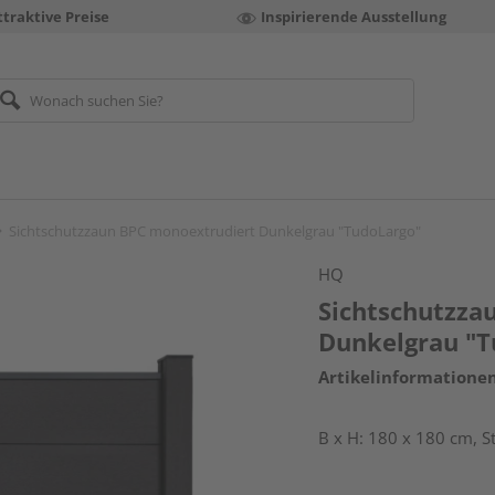
ttraktive Preise
Inspirierende Ausstellung
Sichtschutzzaun BPC monoextrudiert Dunkelgrau "TudoLargo"
HQ
Sichtschutzza
Dunkelgrau "T
Artikelinformatione
B x H: 180 x 180 cm, S