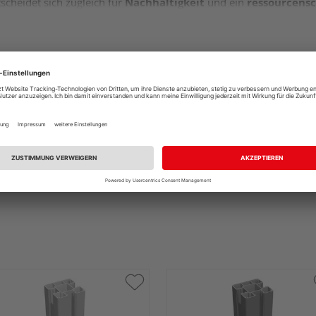
scheidet sich zugleich für
Nachhaltigkeit
und ein
ressourcens
 – bedient sich nämlich des in großen Mengen schnell nachwach
nststoff
für
Widerstandsfähigkeit
und
Pflegeleichtigkeit
so
ukte in die
Dauerhaftigkeitsklasse 1-2
. Demnach erhalten Sie 
ußenbereich ausgerichtetes Gartenelement
.
trichen? Oder Ihre Nachbarn bei aufwendigen Pflegemaßnahmen r
eit an. Hier kommen Sie mit
warmem Wasser
und
Spülmittel
h
erfekt, denn so bringen Sie alles
mit alltäglichen Hausmitteln
inigungsmitteln sind nicht notwendig.
Haushaltsreiniger auf Ess
ls in Ihrem Haushalt finden oder aber zu überschaubarem Preis 
ftigen Zauns macht, wird auch dem Aussehen des BPC Sichtschut
lgrauer Farbgebung
daher. Diese schafft einen
eleganten Loo
der oder Wenge. Somit holen Sie sich also ein
echtes Highlight
i
en Holzarten bzw. Holznachbildungen. Haben Sie schon ein Bild i
ausgestattet aussehen könnte?