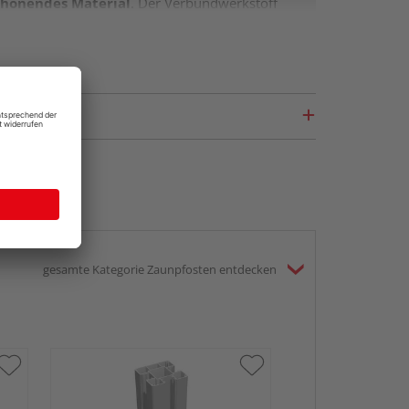
chonendes Material
. Der Verbundwerkstoff
senden Süßgrases
Bambus
. Seine Fasern
wie eine
hohe Resistenz gegen Insekten-
mit dem Sichtschutzzaun der Serie
und um die Einfassung beobachtet? Mit einem BPC
ervorragend aus. Eine
Wurzelbürste
hilft Ihnen
wieder zum Strahlen! Auf diese Weise
sparen Sie
igbasis
gegen kondensiertes Wasser oder
erwerben können. Gegen kleinere Kratzer hat sich
gesamte Kategorie Zaunpfosten entdecken
zzauns große Aufmerksamkeit schenken. Das
k
, da der Ton an besonders
edle und exklusive
n Ihren Outdoor-Wohlfühlbereich. Einen schönen
m Kopf, wie Ihr Zaun inklusive gestalterischen