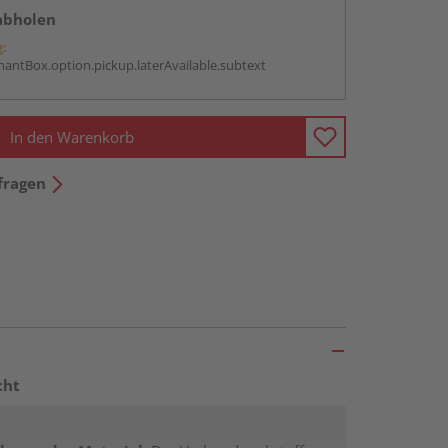
abholen
g:
antBox.option.pickup.laterAvailable.subtext
In den Warenkorb
fragen
cht