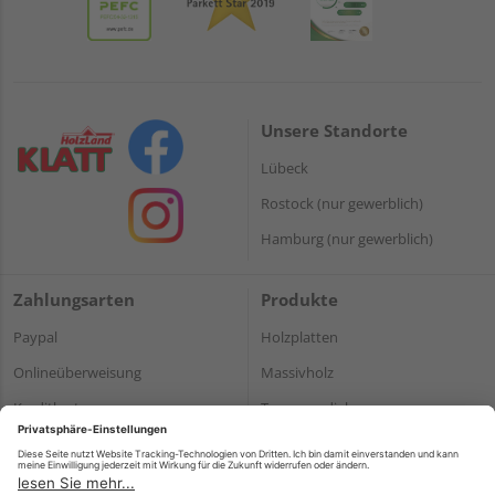
Unsere Standorte
Lübeck
Rostock (nur gewerblich)
Hamburg (nur gewerblich)
Zahlungsarten
Produkte
Paypal
Holzplatten
Onlineüberweisung
Massivholz
Kreditkarte
Terrassendielen
Rechnung*
*Bonität vorausgesetzt