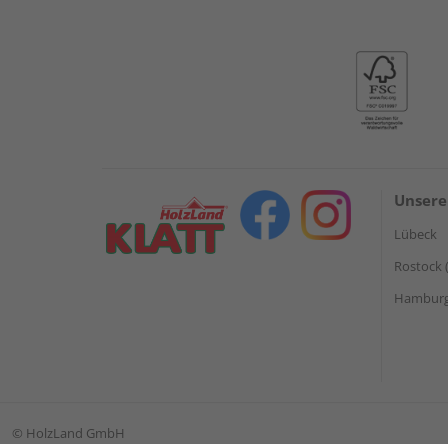
Unsere
Lübeck
Rostock 
Hamburg 
©
HolzLand GmbH