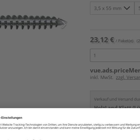
23,12 €
/ Paket(e)
(
vue.ads.priceMe
inkl. MwSt.
zzgl. Versa
Verkauf und Versand du
HolzLand Klatt (L
Lübeck
Kontakt