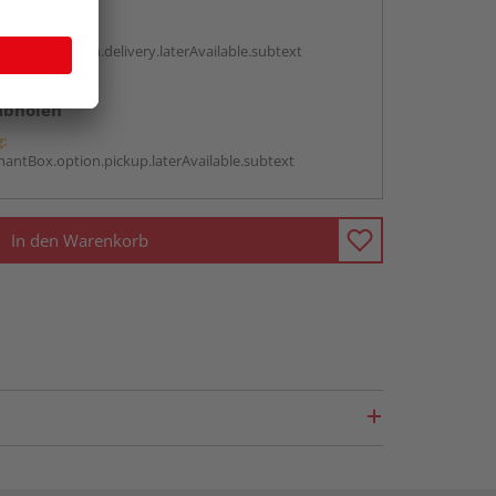
en
g:
antBox.option.delivery.laterAvailable.subtext
abholen
g:
antBox.option.pickup.laterAvailable.subtext
In den Warenkorb