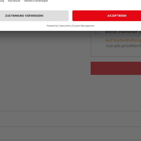
Online bestell
Auf Vorbestellun
vue.ads.priceMerch
Beim Händler 
Auf Vorbestellun
vue.ads.priceMerch