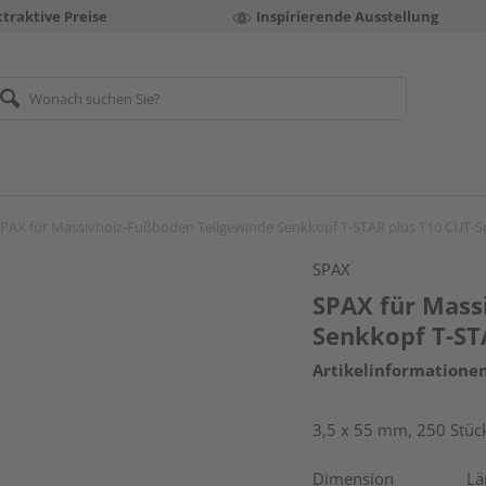
ttraktive Preise
Inspirierende Ausstellung
PAX für Massivholz-Fußböden Teilgewinde Senkkopf T-STAR plus T10 CUT-
SPAX
SPAX für Mass
Senkkopf T-ST
Artikelinformatione
3,5 x 55 mm, 250 Stück
Dimension
Lä