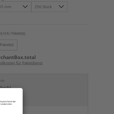
23,12 € / Paket(e))
Paket(e)
rchantBox.total
ndkosten für Paketdienst
rch:
übeck)