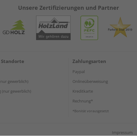
Unsere Zertifizierungen und Partner
 Standorte
Zahlungsarten
Paypal
(nur gewerblich)
Onlineüberweisung
(nur gewerblich)
Kreditkarte
Rechnung*
*Bonität vorausgesetzt
Impressum