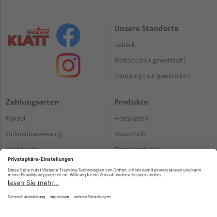
Unsere Standorte
Lübeck
Rostock (nur gewerblich)
Hamburg (nur gewerblich)
Zahlungsarten
Produkte
Paypal
Holzplatten
Onlineüberweisung
Massivholz
Kreditkarte
Terrassendielen
Rechnung*
*Bonität vorausgesetzt