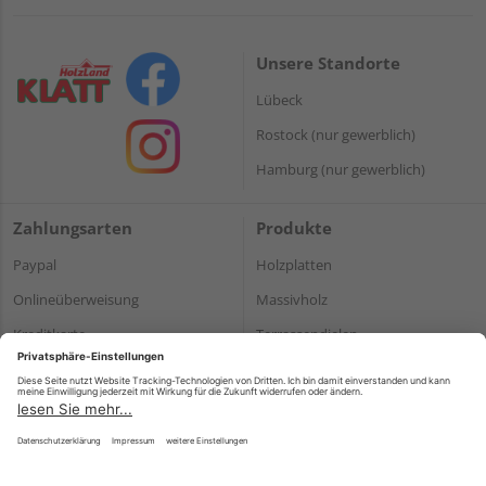
Unsere Standorte
Lübeck
Rostock (nur gewerblich)
Hamburg (nur gewerblich)
Zahlungsarten
Produkte
Paypal
Holzplatten
Onlineüberweisung
Massivholz
Kreditkarte
Terrassendielen
Rechnung*
*Bonität vorausgesetzt