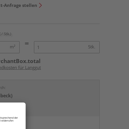
t-Anfrage stellen
 / Stk.)
m²
Stk.
rchantBox.total
andkosten für Langgut
rch:
übeck)
en