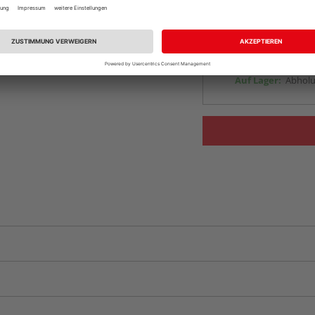
Auf Lager:
vue.ads.priceMerch
Beim Händler 
Auf Lager:
Abholu