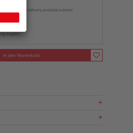
antBox.option.delivery.available.subtext
abholen
ng möglich
In den Warenkorb