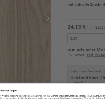
Individuelle Zuschnit
24,13 €
/ m²
(81,56 €
vue.ads.priceMe
inkl. MwSt.
zzgl. Vers
Verkauf und Versand du
HolzLand Klatt (L
Lübeck
Services
Kontakt
Online bestell