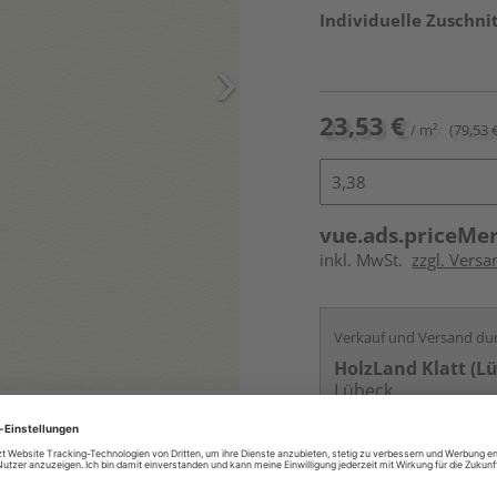
Individuelle Zuschnit
23,53 €
/ m²
(79,53 €
vue.ads.priceMe
inkl. MwSt.
zzgl. Vers
Verkauf und Versand du
HolzLand Klatt (L
Lübeck
Services
Kontakt
Online bestell