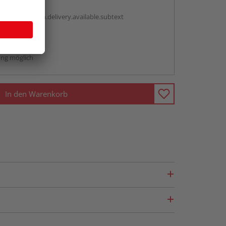
antBox.option.delivery.available.subtext
abholen
ng möglich
In den Warenkorb