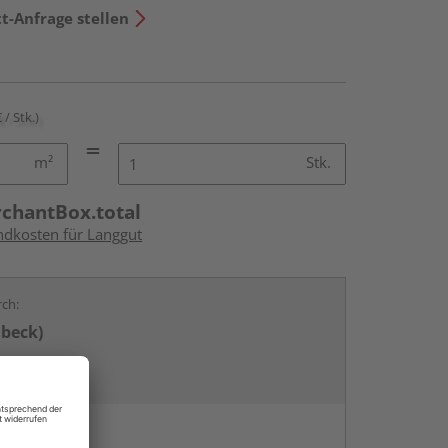
t-Anfrage stellen
 / Stk.)
m²
Stk.
rchantBox.total
andkosten für Langgut
rch:
übeck)
en