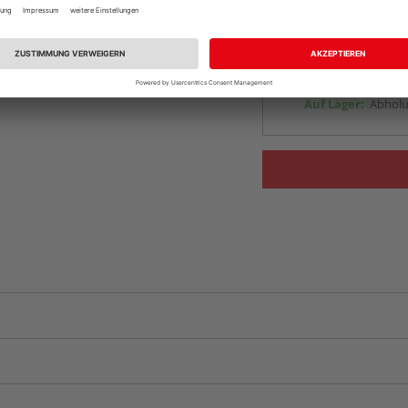
Auf Lager:
vue.ads.priceMerch
Beim Händler 
Auf Lager:
Abholu