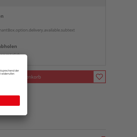
en
antBox.option.delivery.available.subtext
abholen
ng möglich
In den Warenkorb