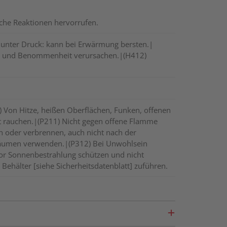
ische Reaktionen hervorrufen.
 unter Druck: kann bei Erwärmung bersten.|
eit und Benommenheit verursachen.|(H412)
) Von Hitze, heißen Oberflächen, Funken, offenen
t rauchen.|(P211) Nicht gegen offene Flamme
n oder verbrennen, auch nicht nach der
 Räumen verwenden.|(P312) Bei Unwohlsein
or Sonnenbestrahlung schützen und nicht
Behälter [siehe Sicherheitsdatenblatt] zuführen.