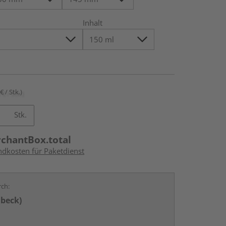
Inhalt
€ / Stk.)
Stk.
rchantBox.total
ndkosten für Paketdienst
rch:
übeck)