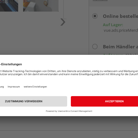
Online bestell
Auf Lager:
vue.ads.priceMerch
Beim Händler 
Auf Lager:
Abholu