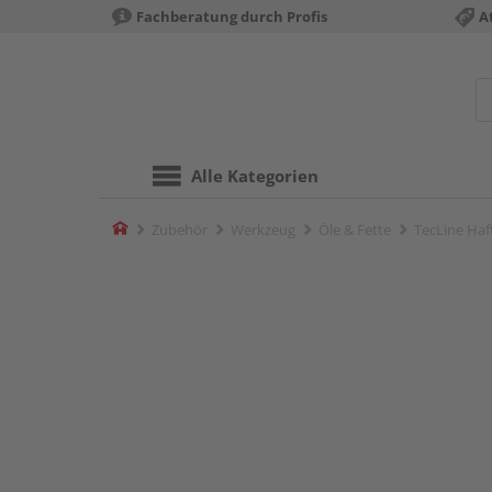
Fachberatung durch Profis
A
Alle Kategorien
Home
Zubehör
Werkzeug
Öle & Fette
TecLine Haf