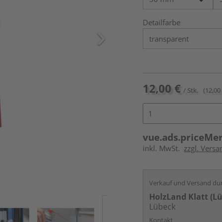
Detailfarbe
12,00 €
/ Stk.
(12,00 
vue.ads.priceMe
inkl. MwSt.
zzgl. Versa
Verkauf und Versand du
HolzLand Klatt (L
Lübeck
Kontakt