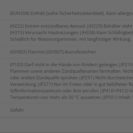
(EUH208) Enthält [siehe Sicherheitsdatenblatt]. Kann allerg
(H222) Extrem entzündbares Aerosol.|(H229) Behälter steht
(H315) Verursacht Hautreizungen.|(H336) Kann Schläfrigk
Schädlich für Wasserorganismen, mit langfristiger Wirkung.
(GHS02) Flamme|(GHS07) Ausrufezeichen
(P102) Darf nicht in die Hände von Kindern gelangen.|(P210
Flammen sowie anderen Zündquellenarten fernhalten. Nich
oder andere Zündquelle sprühen.|(P251) Nicht durchsteche
Verwendung.|(P271) Nur im Freien oder in gut belüfteten
Giftinformationszentrum oder Arzt anrufen.|(P410+P412) V
Temperaturen von mehr als 50 °C aussetzen.|(P501) Inhalt / 
Gefahr