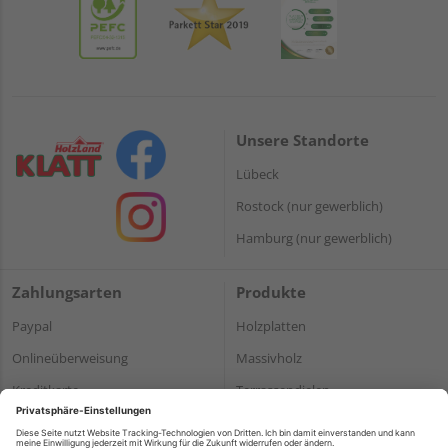
Unsere Standorte
Lübeck
Rostock (nur gewerblich)
Hamburg (nur gewerblich)
Zahlungsarten
Produkte
Paypal
Holzplatten
Onlineüberweisung
Massivholz
Kreditkarte
Terrassendielen
Rechnung*