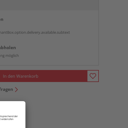
en
antBox.option.delivery.available.subtext
abholen
ng möglich
In den Warenkorb
fragen