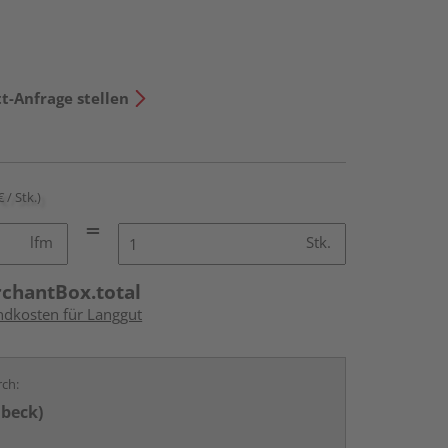
t-Anfrage stellen
€ / Stk.)
lfm
Stk.
rchantBox.total
andkosten für Langgut
rch:
übeck)