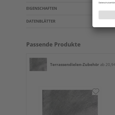
EIGENSCHAFTEN
DATENBLÄTTER
Passende Produkte
Terrassendielen-Zubehör
ab 20,94 