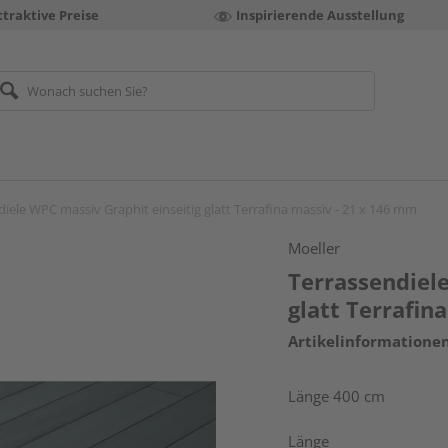
ttraktive Preise
Inspirierende Ausstellung
iele WPC massiv Graphit einseitig glatt Terrafina massiv - 21 x 146 mm
Moeller
Terrassendiele
glatt Terrafin
Artikelinformatione
Länge 400 cm
Länge