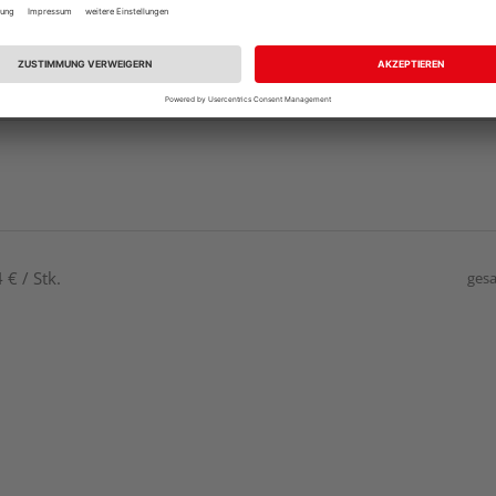
€ / Stk.
gesa