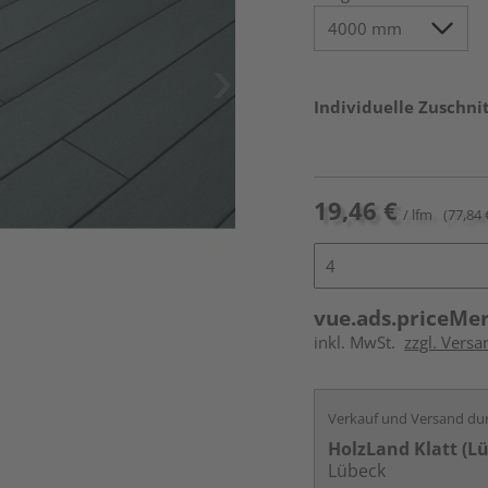
Individuelle Zuschnit
19,46 €
/ lfm
(77,84 
vue.ads.priceMe
inkl. MwSt.
zzgl. Vers
Verkauf und Versand du
HolzLand Klatt (L
Lübeck