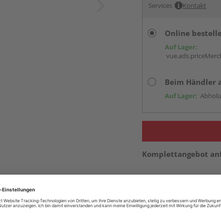
Services
Kontakt
Online bestell
Auf Lager:
vue.ads.priceMerch
Beim Händler 
Auf Lager:
Abholu
Komplettangebot an