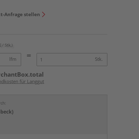
t-Anfrage stellen
€ / Stk.)
lfm
Stk.
rchantBox.total
andkosten für Langgut
rch:
übeck)