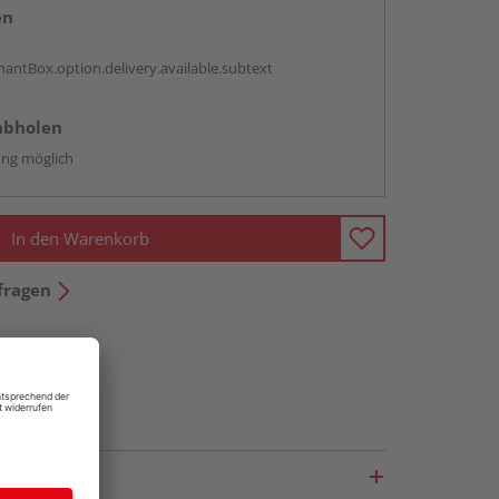
en
antBox.option.delivery.available.subtext
abholen
ng möglich
In den Warenkorb
fragen