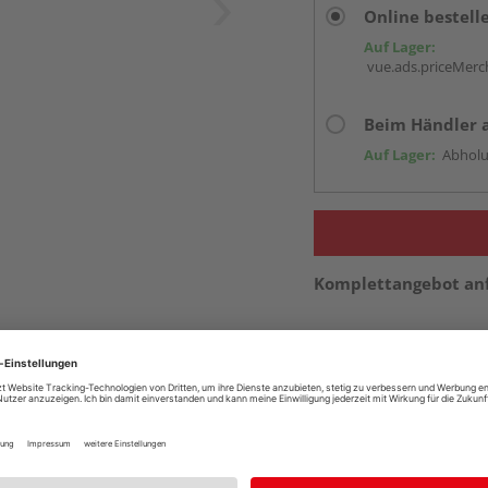
Online bestell
Auf Lager:
vue.ads.priceMerch
Beim Händler 
Auf Lager:
Abholu
Komplettangebot an