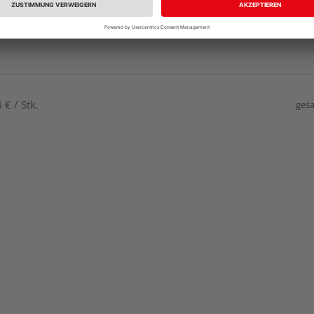
€ / Stk.
gesa