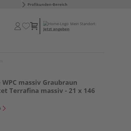
Profikunden-Bereich
Mein Standort:
Jetzt angeben
mm
e WPC massiv Graubraun
tet Terrafina massiv - 21 x 146
n