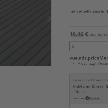
Individuelle Zuschnit
19,46 €
/ lfm
(97,30 
vue.ads.priceMe
inkl. MwSt.
zzgl. Vers
Verkauf und Versand du
HolzLand Klatt (L
Lübeck
Services
Kontakt