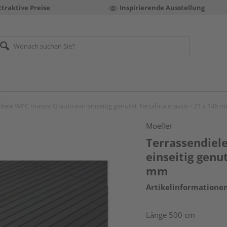
ttraktive Preise
Inspirierende Ausstellung
diele WPC massiv Graubraun einseitig genutet Terrafina massiv - 21 x 146 
Moeller
Terrassendiel
einseitig genu
mm
Artikelinformatione
Länge 500 cm