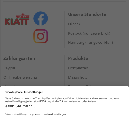
Unsere Standorte
Lübeck
Rostock (nur gewerblich)
Hamburg (nur gewerblich)
Zahlungsarten
Produkte
Paypal
Holzplatten
Onlineüberweisung
Massivholz
Kreditkarte
Terrassendielen
Rechnung*
*Bonität vorausgesetzt
Impressum
Datenschutz
AGB
Barrierefreiheitserklärung