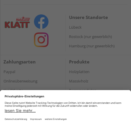
Unsere Standorte
Lübeck
Rostock (nur gewerblich)
Hamburg (nur gewerblich)
Zahlungsarten
Produkte
Paypal
Holzplatten
Onlineüberweisung
Massivholz
Kreditkarte
Terrassendielen
Rechnung*
*Bonität vorausgesetzt