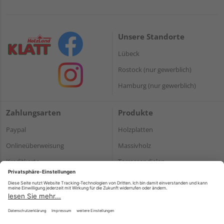
Unsere Standorte
Lübeck
Rostock (nur gewerblich)
Hamburg (nur gewerblich)
Zahlungsarten
Produkte
Paypal
Holzplatten
Onlineüberweisung
Massivholz
Kreditkarte
Terrassendielen
Rechnung*
*Bonität vorausgesetzt