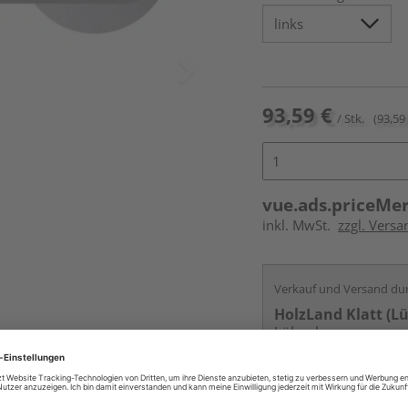
93,59 €
/ Stk.
(93,59 
vue.ads.priceMe
inkl. MwSt.
zzgl. Versa
Verkauf und Versand du
HolzLand Klatt (L
Lübeck
Kontakt