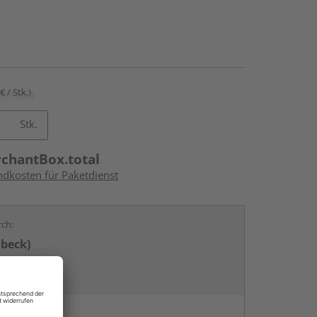
€ / Stk.)
Stk.
rchantBox.total
ndkosten für Paketdienst
rch:
übeck)