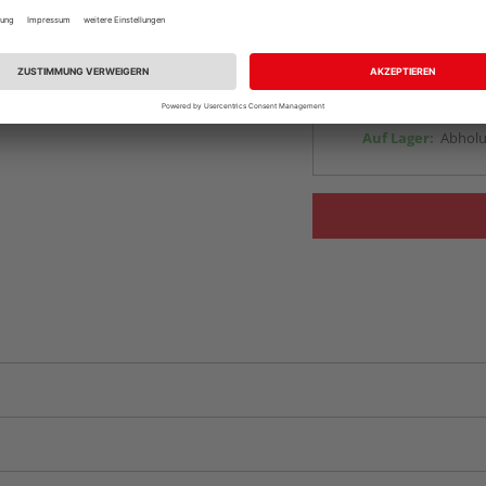
Online bestell
Auf Lager:
vue.ads.priceMerch
Beim Händler 
Auf Lager:
Abholu