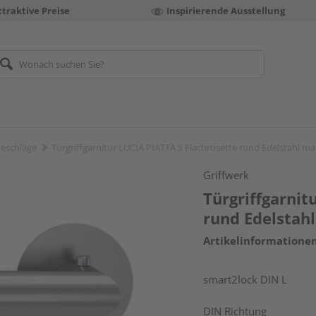
ttraktive Preise
Inspirierende Ausstellung
eschläge
Türgriffgarnitur LUCIA PIATTA S Flachrosette rund Edelstahl ma
Griffwerk
Türgriffgarnit
rund Edelstah
Artikelinformatione
smart2lock DIN L
DIN Richtung