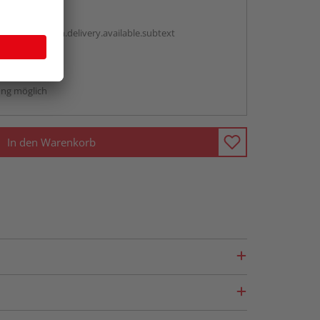
en
antBox.option.delivery.available.subtext
abholen
ng möglich
In den Warenkorb