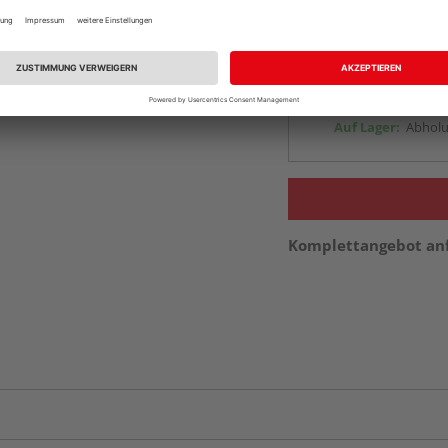
Online bestell
Auf Lager:
vue.ads.priceMerch
Beim Händler 
Auf Lager:
Abholu
Komplettangebot an