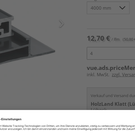
12,70 €
/ lfm
(50,80 
vue.ads.priceMe
inkl. MwSt.
zzgl. Vers
Verkauf und Versand du
HolzLand Klatt (L
Lübeck
Services
Kontakt