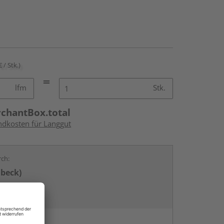
€ / Stk.)
lfm
Stk.
rchantBox.total
andkosten für Langgut
rch:
übeck)