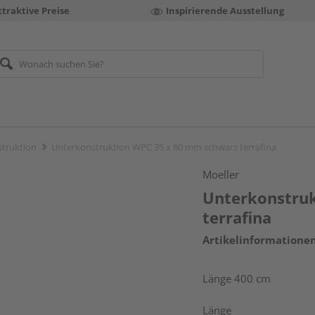
ttraktive Preise
Inspirierende Ausstellung
truktion
Unterkonstruktion WPC 35 x 80 mm schwarz terrafina
Moeller
Unterkonstru
terrafina
Artikelinformatione
Länge 400 cm
Länge