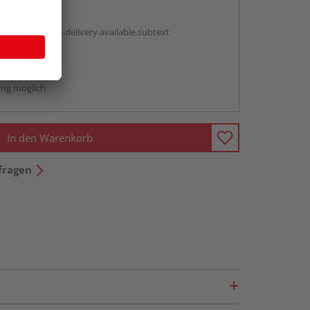
en
antBox.option.delivery.available.subtext
abholen
ng möglich
In den Warenkorb
fragen