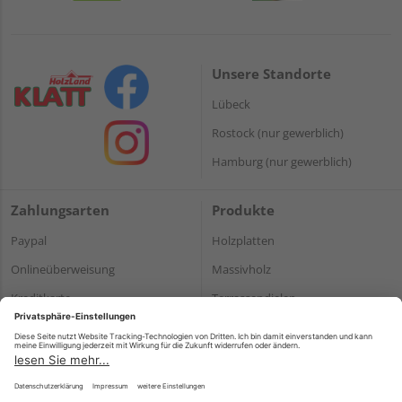
Unsere Standorte
Lübeck
Rostock (nur gewerblich)
Hamburg (nur gewerblich)
Zahlungsarten
Produkte
Paypal
Holzplatten
Onlineüberweisung
Massivholz
Kreditkarte
Terrassendielen
Rechnung*
*Bonität vorausgesetzt