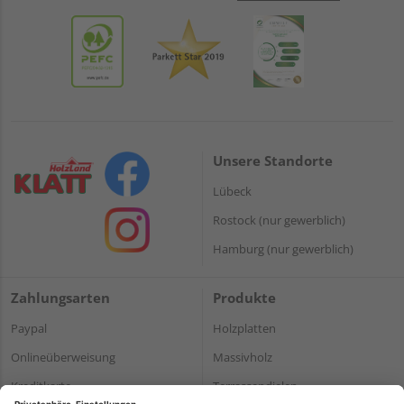
Unsere Standorte
Lübeck
Rostock (nur gewerblich)
Hamburg (nur gewerblich)
Zahlungsarten
Produkte
Paypal
Holzplatten
Onlineüberweisung
Massivholz
Kreditkarte
Terrassendielen